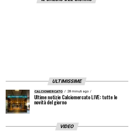
Secondo quanto riportato da La Gazzetta
dello Sport, i Red Devils sarebbero pronti a
offrire all’
Atalanta
ben
45 milioni di euro
per
assicurarsi le prestazioni di
Romero
: una
cifra record, per quanto riguarda le cessioni,
per i nerazzurri. La Dea ci pensa e nel
frattempo pensa a
Tomiyasu
come possibile
sostituto.
ULTIMISSIME
LA PLAYLIST DELLE NOSTRE TOP NEWS
28 minuti ago
CALCIOMERCATO
Ultime notizie Calciomercato LIVE: tutte le
novità del giorno
VIDEO