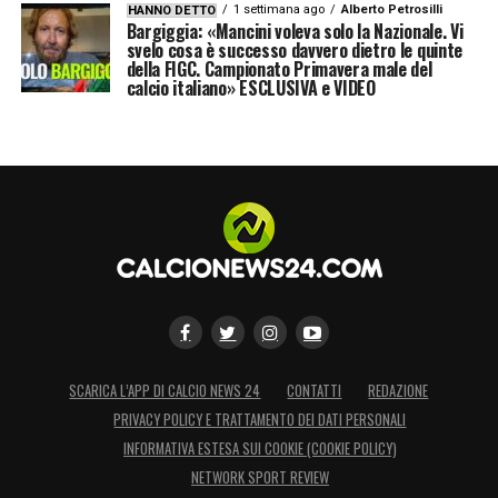
1 settimana ago
Alberto Petrosilli
HANNO DETTO
Bargiggia: «Mancini voleva solo la Nazionale. Vi
svelo cosa è successo davvero dietro le quinte
della FIGC. Campionato Primavera male del
calcio italiano» ESCLUSIVA e VIDEO
SCARICA L’APP DI CALCIO NEWS 24
CONTATTI
REDAZIONE
PRIVACY POLICY E TRATTAMENTO DEI DATI PERSONALI
INFORMATIVA ESTESA SUI COOKIE (COOKIE POLICY)
NETWORK SPORT REVIEW