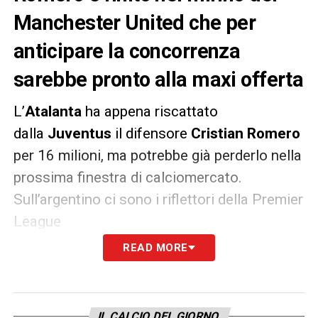
Manchester United che per
anticipare la concorrenza
sarebbe pronto alla maxi offerta
L’
Atalanta
ha appena riscattato
dalla
Juventus
il difensore
Cristian Romero
per 16 milioni, ma potrebbe già perderlo nella
prossima finestra di calciomercato.
Sull’argentino ci sono i riflettori della Premier
League
con
Tottenham
e
Liverpool
interessate da
READ MORE
tempo, ma nelle ultime ore sarebbe spuntato
di prepotenza anche il
Manchester United
.
IL CALCIO DEL GIORNO