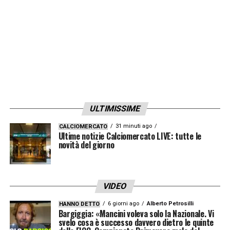
La stagione dell’azzurro a Liverpool
conferma il suo ruolo marginale:
33
presenze
, ma minutaggio ridotto e appena
3
gol e 3 assist
complessivi. Numeri che
alimentano l’idea di un trasferimento e
rendono il Como una destinazione sempre
più credibile.
ULTIMISSIME
LA PLAYLIST DELLE NOSTRE TOP NEWS
31 minuti ago
CALCIOMERCATO
Ultime notizie Calciomercato LIVE: tutte le
novità del giorno
VIDEO
6 giorni ago
Alberto Petrosilli
HANNO DETTO
Bargiggia: «Mancini voleva solo la Nazionale. Vi
svelo cosa è successo davvero dietro le quinte