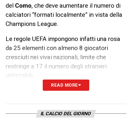
del
Como
, che deve aumentare il numero di
calciatori “formati localmente” in vista della
Champions League.
Le regole UEFA impongono infatti una rosa
da 25 elementi con almeno 8 giocatori
cresciuti nei vivai nazionali, limite che
restringe a 17 il numero degli stranieri
utilizzabili.
READ MORE
In quest’ottica, Chiesa rappresenta un profilo
ideale per il progetto lariano, insieme ai nomi
già circolati di
Cambiaso
,
Marcandalli
,
IL CALCIO DEL GIORNO
Comuzzo
e
Miretti
.