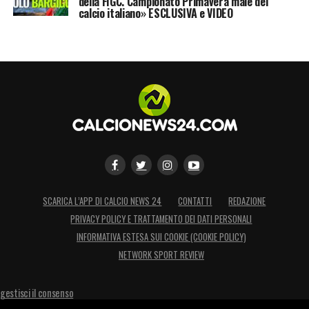
della FIGC. Campionato Primavera male del
calcio italiano» ESCLUSIVA e VIDEO
SCARICA L’APP DI CALCIO NEWS 24
CONTATTI
REDAZIONE
PRIVACY POLICY E TRATTAMENTO DEI DATI PERSONALI
INFORMATIVA ESTESA SUI COOKIE (COOKIE POLICY)
NETWORK SPORT REVIEW
gestisci il consenso