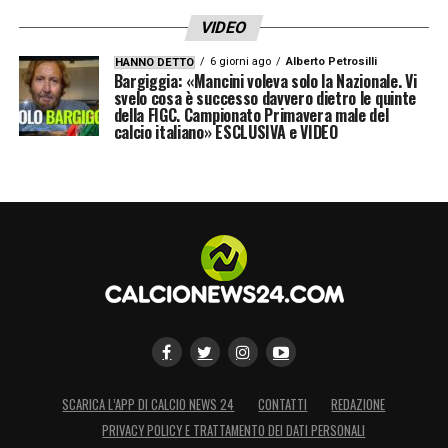
VIDEO
6 giorni ago
Alberto Petrosilli
HANNO DETTO
Bargiggia: «Mancini voleva solo la Nazionale. Vi
svelo cosa è successo davvero dietro le quinte
della FIGC. Campionato Primavera male del
calcio italiano» ESCLUSIVA e VIDEO
SCARICA L’APP DI CALCIO NEWS 24
CONTATTI
REDAZIONE
PRIVACY POLICY E TRATTAMENTO DEI DATI PERSONALI