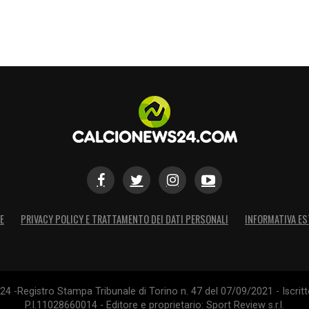
a sogna di scrivere una pagina di storia e di
 di riportare questi colori ai vertici, onorando
una notte speciale alla sua gente.
S
E
PRIVACY POLICY E TRATTAMENTO DEI DATI PERSONALI
INFORMATIVA ES
4 -Registro Stampa Tribunale di Torino n. 47 del 07/09/2021 - Iscritt
P.I.11028660014 - Editore e proprietario: Sport Review s.r.l.