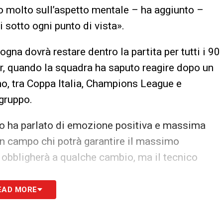
 molto sull’aspetto mentale – ha aggiunto –
 sotto ogni punto di vista».
ogna dovrà restare dentro la partita per tutti i 90
er, quando la squadra ha saputo reagire dopo un
nno, tra Coppa Italia, Champions League e
gruppo.
no ha parlato di emozione positiva e massima
in campo chi potrà garantire il massimo
 obbligherà a qualche cambio, ma il tecnico
.
EAD MORE
, diversa dalle precedenti, perché ogni dettaglio
giocano, si vincono», ha ricordato, ribadendo