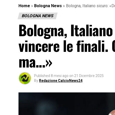
Home
»
Bologna News
»
Bologna, Italiano sicuro: «
BOLOGNA NEWS
Bologna, Italian
vincere le finali.
ma…»
Published
8 mesi ago
on
21 Dicembre 2025
By
Redazione CalcioNews24