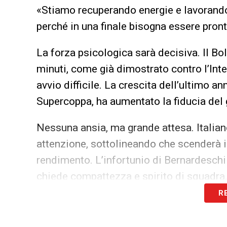
«Stiamo recuperando energie e lavorando
perché in una finale bisogna essere pronti
La forza psicologica sarà decisiva. Il Bol
minuti, come già dimostrato contro l’Int
avvio difficile. La crescita dell’ultimo a
Supercoppa, ha aumentato la fiducia del 
Nessuna ansia, ma grande attesa. Italia
attenzione, sottolineando che scenderà 
rendimento. L’infortunio di Bernardeschi
chiede compattezza e spirito di squadra
R
Per Italiano si tratta di una nuova finale
può fare la differenza. «Le finali non si 