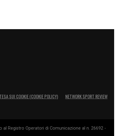
TESA SUI COOKIE (COOKIE POLICY)
NETWORK SPORT REVIEW
o al Registro Operatori di Comunicazione al n. 26692 -