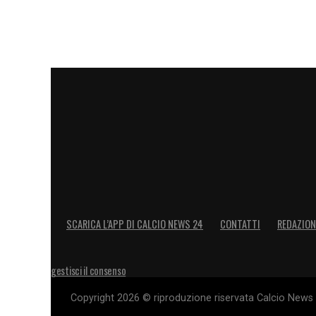
l’obiettivo di evitare rimpianti. Il Bologn
essere ricordato come una squadra capace
il passato glorioso del club e regalando 
LEGGI LE ULTIMISSIME DELLA SERIE A
LA PLAYLIST DELLE NOSTRE TOP NEW
SCARICA L’APP DI CALCIO NEWS 24
CONTATTI
REDAZION
gestisci il consenso
Copyright 2026 © riproduzione riservata Calcio News 2