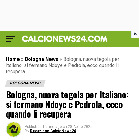
×
Home
»
Bologna News
»
Bologna, nuova tegola per
Italiano: si fermano Ndoye e Pedrola, ecco quando li
recupera
BOLOGNA NEWS
Bologna, nuova tegola per Italiano:
si fermano Ndoye e Pedrola, ecco
quando li recupera
Published
1 anno ago
on
28 Aprile 2025
By
Redazione CalcioNews24