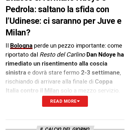
Pedrola: saltano la sfida con
l’Udinese: ci saranno per Juve e
Milan?
Il
Bologna
perde un pezzo importante: come
riportato dal
Resto del Carlino
Dan Ndoye ha
rimediato un risentimento alla coscia
sinistra
e dovrà stare fermo
2-3 settimane
,
rischiando di arrivare alla finale di
Coppa
Italia contro il
Milan
solo a mezzo servizio.
Italiano perde anche
Estanis Pedrola
per un
READ MORE
problema simile, complicando la gestione
degli esterni offensivi.
Stasera a Udine
, e
domenica contro la
Juve
, mancheranno
IL CALCIO DEL GIORNO