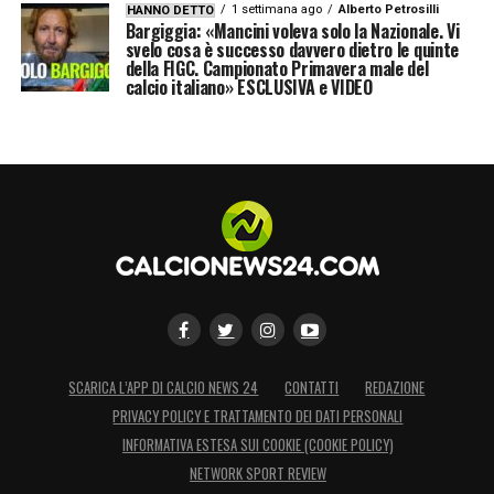
1 settimana ago
Alberto Petrosilli
HANNO DETTO
sogno europeo del Bologna continua tra
Bargiggia: «Mancini voleva solo la Nazionale. Vi
svelo cosa è successo davvero dietro le quinte
entusiasmo e inevitabili difficoltà fisiche.
della FIGC. Campionato Primavera male del
calcio italiano» ESCLUSIVA e VIDEO
LA PLAYLIST DELLE NOSTRE TOP NEWS
SCARICA L’APP DI CALCIO NEWS 24
CONTATTI
REDAZIONE
PRIVACY POLICY E TRATTAMENTO DEI DATI PERSONALI
INFORMATIVA ESTESA SUI COOKIE (COOKIE POLICY)
NETWORK SPORT REVIEW