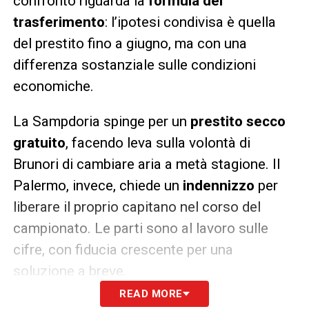
confronto riguarda la
formula del
trasferimento
: l’ipotesi condivisa è quella
del prestito fino a giugno, ma con una
differenza sostanziale sulle condizioni
economiche.
La Sampdoria spinge per un
prestito secco
gratuito
, facendo leva sulla volontà di
Brunori di cambiare aria a metà stagione. Il
Palermo, invece, chiede un
indennizzo
per
liberare il proprio capitano nel corso del
campionato. Le parti sono al lavoro sulle
cifre, con fiducia crescente per una
soluzione a breve.
READ MORE
Inserimento dello Spezia, ma la