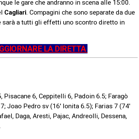
nque le gare che andranno in scena alle 15:00.
el
Cagliari
. Compagini che sono separate da due
e sarà a tutti gli effetti uno scontro diretto in
AGGIORNARE LA DIRETTA
5, Pisacane 6, Ceppitelli 6, Padoin 6.5; Faragò
a 7; Joao Pedro sv (16′ Ionita 6.5); Farias 7 (74′
afael, Daga, Aresti, Pajac, Andreolli, Dessena,
.