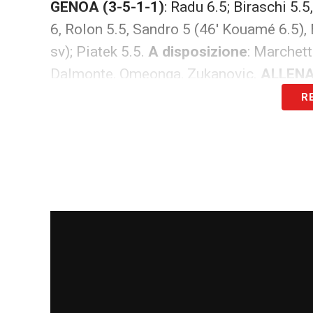
GENOA
(3-5-1-1)
: Radu 6.5; Biraschi 5.5
6, Rolon 5.5, Sandro 5 (46′ Kouamé 6.5), 
sv); Piatek 5.5.
A disposizione
: Marchett
Dalmonte, Omeonga, Zukanovic.
ALLEN
R
ARBITRO
: Orsato
NOTE
: Ammoniti Farias, Faragò, Cigarini 
st 3′.
Cagliari-Genoa: diretta live e sint
SINTESI SECONDO TEMPO
:
Genoa
che a
del pareggio.
Cagliari
che prova a gestire 
Ancora una grande occasione per
Barell
un’ottima esecuzione. Cagliari che manti