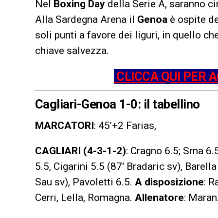
Nel
Boxing Day
della Serie A, saranno ci
Alla Sardegna Arena il
Genoa
è ospite d
soli punti a favore dei liguri, in quello ch
chiave salvezza.
CLICCA QUI PER 
Cagliari-Genoa 1-0: il tabellino
MARCATORI
: 45’+2 Farias,
CAGLIARI
(4-3-1-2)
: Cragno 6.5; Srna 6.
5.5, Cigarini 5.5 (87′ Bradaric sv), Barell
Sau sv), Pavoletti 6.5.
A disposizione
: R
Cerri, Lella, Romagna.
Allenatore
: Maran