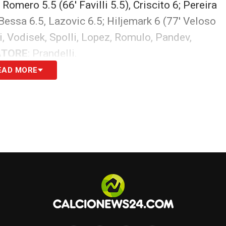
, Romero 5.5 (66′ Favilli 5.5), Criscito 6; Pereira
Bessa 6.5, Lazovic 6.5; Hiljemark 6 (77′ Veloso
i, Vodisek, Spolli, Lopez, Romulo, Pandev,
ATORE
: Prandelli.
EAD MORE
(C), Romero, Piatek e Rolon (G). Recupero: pt 3′;
esi
ttacca a testa bassa e sfiora a più riprese il gol
il risultato e cerca il raddoppio in contropiede.
a
, la cui rete gli viene negata dal palo dopo
ene il suo ottimo score alla Sardegna Arena e si