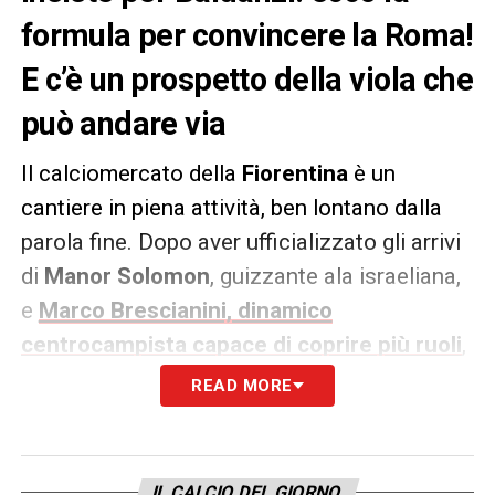
formula per convincere la Roma!
E c’è un prospetto della viola che
può andare via
Il calciomercato della
Fiorentina
è un
cantiere in piena attività, ben lontano dalla
parola fine. Dopo aver ufficializzato gli arrivi
di
Manor Solomon
, guizzante ala israeliana,
e
Marco Brescianini, dinamico
centrocampista capace di coprire più ruoli
,
la dirigenza gigliata punta a ridisegnare la
READ MORE
trequarti. Secondo quanto riportato da
La
Gazzetta dello Sport
, l’obiettivo numero uno
è
Tommaso Baldanzi
: i contatti con la
Roma
IL CALCIO DEL GIORNO