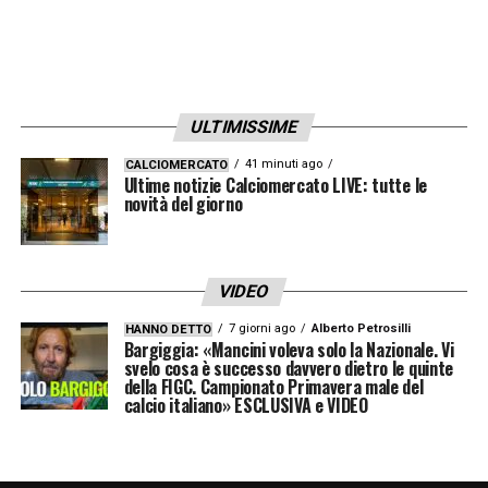
ambiziosa, impegnata anche in Champions
League, ha convinto il centrocampista a
tornare in Turchia, terra delle sue origini
ULTIMISSIME
familiari.
41 minuti ago
CALCIOMERCATO
Ultime notizie Calciomercato LIVE: tutte le
L’operazione, ufficializzata nelle ultime ore,
novità del giorno
chiude definitivamente le porte a un suo
approdo in Serie A. Per Juventus e Inter, la
pista Gündoğan resta così un’occasione
VIDEO
mancata, ma entrambe le società
7 giorni ago
Alberto Petrosilli
HANNO DETTO
Bargiggia: «Mancini voleva solo la Nazionale. Vi
proseguono il proprio mercato con obiettivi
svelo cosa è successo davvero dietro le quinte
della FIGC. Campionato Primavera male del
mirati per completare le rispettive rose.
calcio italiano» ESCLUSIVA e VIDEO
LA PLAYLIST DELLE NOSTRE TOP NEWS