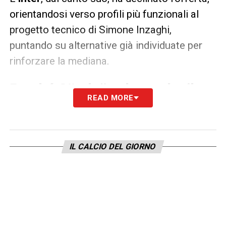
orientandosi verso profili più funzionali al
progetto tecnico di Simone Inzaghi,
puntando su alternative già individuate per
rinforzare la mediana.
Perché Gündoğan ha scelto il
READ MORE
Galatasaray
Nonostante l’interesse concreto di due big
della Serie A, Gündoğan ha optato per il
IL CALCIO DEL GIORNO
Galatasaray, club che gli ha garantito un
ruolo centrale e minuti da titolare, fattori
determinanti nella sua decisione. La
possibilità di giocare con continuità e di
essere un leader tecnico in una squadra