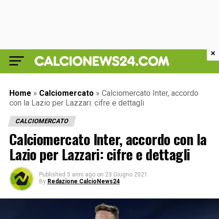
×
Home
»
Calciomercato
»
Calciomercato Inter, accordo
con la Lazio per Lazzari: cifre e dettagli
CALCIOMERCATO
Calciomercato Inter, accordo con la
Lazio per Lazzari: cifre e dettagli
Published
5 anni ago
on
23 Giugno 2021
By
Redazione CalcioNews24