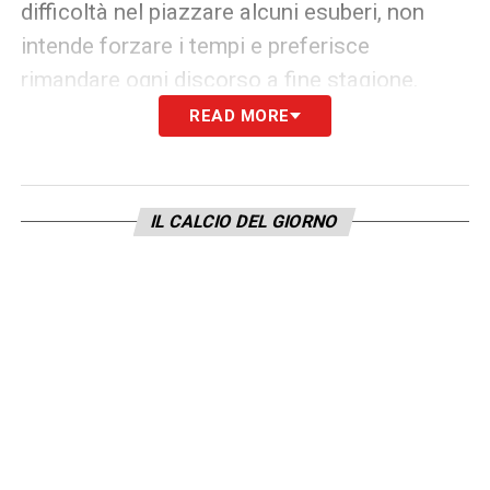
difficoltà nel piazzare alcuni esuberi, non
intende forzare i tempi e preferisce
rimandare ogni discorso a fine stagione.
READ MORE
Infine, per la fascia destra in ottica giugno,
viene monitorato il giovane croato Moris
Valinčić della Dinamo Zagabria, possibile
IL CALCIO DEL GIORNO
investimento solo in caso di partenze. La
strategia è chiara: gennaio di attesa, estate
di scelte decisive nel
Calciomercato Inter
.
QUI:
TUTTE LE ULTIME NOTIZIE DI SERIE A
LA PLAYLIST DELLE NOSTRE TOP NEWS