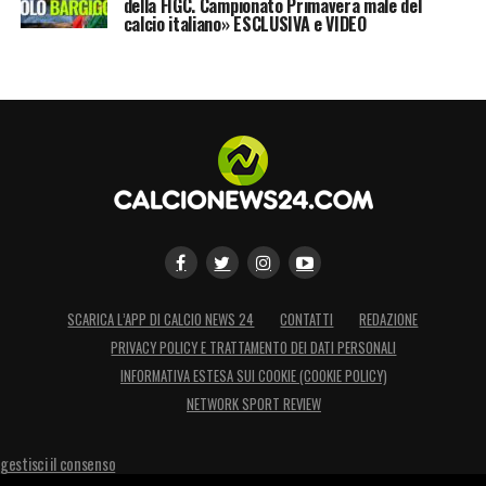
della FIGC. Campionato Primavera male del
calcio italiano» ESCLUSIVA e VIDEO
SCARICA L’APP DI CALCIO NEWS 24
CONTATTI
REDAZIONE
PRIVACY POLICY E TRATTAMENTO DEI DATI PERSONALI
INFORMATIVA ESTESA SUI COOKIE (COOKIE POLICY)
NETWORK SPORT REVIEW
gestisci il consenso