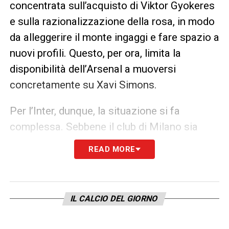
concentrata sull’acquisto di Viktor Gyokeres
e sulla razionalizzazione della rosa, in modo
da alleggerire il monte ingaggi e fare spazio a
nuovi profili. Questo, per ora, limita la
disponibilità dell’Arsenal a muoversi
concretamente su Xavi Simons.
Per l’Inter, dunque, la situazione si fa
complessa. Sebbene il club di Milano sia
molto interessato al giovane trequartista,
READ MORE
dovrà ora fare i conti con la concorrenza
agguerrita di due grandi club inglesi, oltre alle
tempistiche strette e alle dinamiche legate
IL CALCIO DEL GIORNO
alle cessioni che condizioneranno
inevitabilmente l’esito di questa operazione