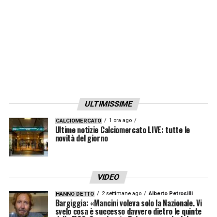
di
Calciomercato Inter
.
Il futuro di Xavi Simons resta quindi tutto da
scrivere, ma la sensazione è che nelle
prossime settimane ci saranno sviluppi
importanti, con l’Inter pronta a seguire da
vicino ogni evoluzione.
ULTIMISSIME
LA PLAYLIST DELLE NOSTRE TOP NEWS
1 ora ago
CALCIOMERCATO
Ultime notizie Calciomercato LIVE: tutte le
novità del giorno
VIDEO
2 settimane ago
Alberto Petrosilli
HANNO DETTO
Bargiggia: «Mancini voleva solo la Nazionale. Vi
svelo cosa è successo davvero dietro le quinte