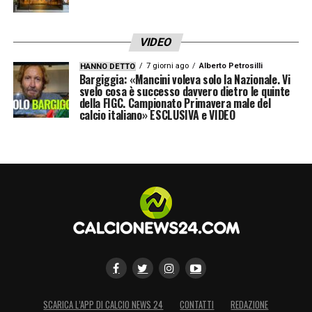
VIDEO
7 giorni ago
Alberto Petrosilli
HANNO DETTO
Bargiggia: «Mancini voleva solo la Nazionale. Vi
svelo cosa è successo davvero dietro le quinte
della FIGC. Campionato Primavera male del
calcio italiano» ESCLUSIVA e VIDEO
SCARICA L’APP DI CALCIO NEWS 24
CONTATTI
REDAZIONE