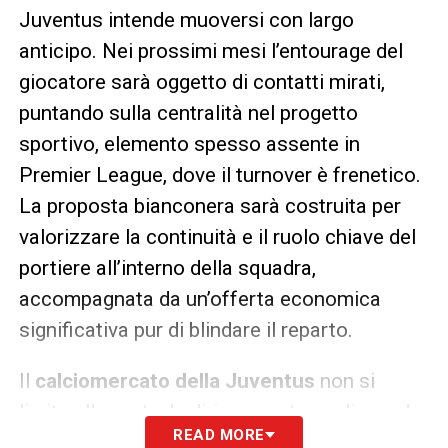
Juventus intende muoversi con largo
anticipo. Nei prossimi mesi l’entourage del
giocatore sarà oggetto di contatti mirati,
puntando sulla centralità nel progetto
sportivo, elemento spesso assente in
Premier League, dove il turnover è frenetico.
La proposta bianconera sarà costruita per
valorizzare la continuità e il ruolo chiave del
portiere all’interno della squadra,
accompagnata da un’offerta economica
significativa pur di blindare il reparto.
Il
calciomercato della Juventus
non si
limita alla porta: la dirigenza sta analizzando
READ MORE
anche altri reparti per programmare rinforzi