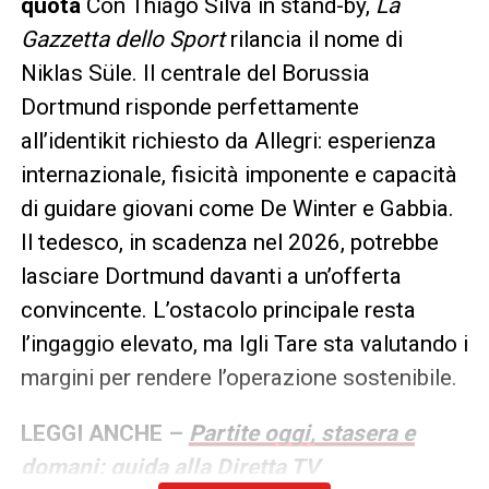
quota
Con Thiago Silva in stand-by,
La
Gazzetta dello Sport
rilancia il nome di
Niklas Süle. Il centrale del Borussia
Dortmund risponde perfettamente
all’identikit richiesto da Allegri: esperienza
internazionale, fisicità imponente e capacità
di guidare giovani come De Winter e Gabbia.
Il tedesco, in scadenza nel 2026, potrebbe
lasciare Dortmund davanti a un’offerta
convincente. L’ostacolo principale resta
l’ingaggio elevato, ma Igli Tare sta valutando i
margini per rendere l’operazione sostenibile.
LEGGI ANCHE –
Partite oggi, stasera e
domani: guida alla Diretta TV