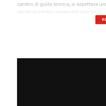
cambio di guida tecnica, si aspettava una
pazienza sembra essere agli sgoccioli.
R
Due mesi decisivi per il futuro ro
Da qui a gennaio,
Giménez avrà circa die
Supercoppa Italiana
per provare a inverti
minuti per dimostrare di poter essere il
sbagliato.
Il rischio, in caso contrario, è quello di
indiscrezioni, il Milan
potrebbe valutare
qualora non arrivassero segnali convince
economico ma anche tecnico, per un att
realizzazione del proprio sogno d’infanzi