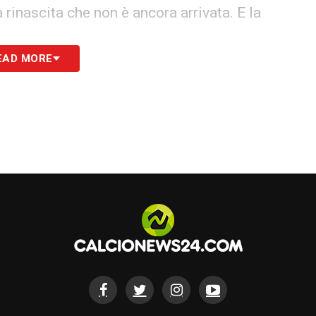
 rinascita che non è ancora arrivata. E la
EAD MORE
ssonero
ci partite di campionato
e la
finale di
re la rotta. In termini di minutaggio, oltre 900
 numero nove del futuro e non un investimento
 un addio precoce: secondo le ultime
 una cessione già nel mercato invernale
,
nti. Sarebbe un fallimento doloroso, non solo
accante che aveva scelto Milano come la
a.