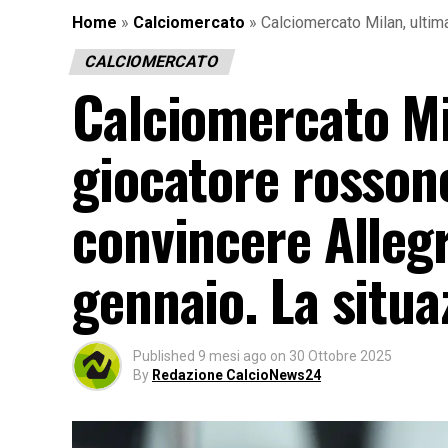
Home
»
Calciomercato
»
Calciomercato Milan, ultim
CALCIOMERCATO
Calciomercato Mi
giocatore rosson
convincere Allegr
gennaio. La situa
Published
9 mesi ago
on
30 Ottobre 2025
By
Redazione CalcioNews24