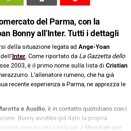
iomercato del Parma, con la
 Bonny all’Inter. Tutti i dettagli
si della situazione legata ad
Ange-Yoan
dell’
Inter
. Come riportato da
La
Gazzetta dello
asse 2003, è il primo nome sulla lista di
Cristian
 nerazzurro. L’allenatore rumeno, che ha già
sua recente esperienza a Parma, ne apprezza le
arotta e Ausilio
, è in contatto quotidiano con i
azione. Bonny avrebbe già dato la propria
essere inserito nella lista per il
Mondiale per