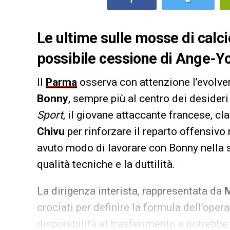
Le ultime sulle mosse di calc
possibile cessione di Ange-Yoan
Il
Parma
osserva con attenzione l’evolver
Bonny
, sempre più al centro dei desideri 
Sport
, il giovane attaccante francese, cl
Chivu
per rinforzare il reparto offensivo
avuto modo di lavorare con Bonny nella 
qualità tecniche e la duttilità.
La dirigenza interista, rappresentata da
M
crociati per definire la formula dell’oper
disponibilità al trasferimento e potrebbe 