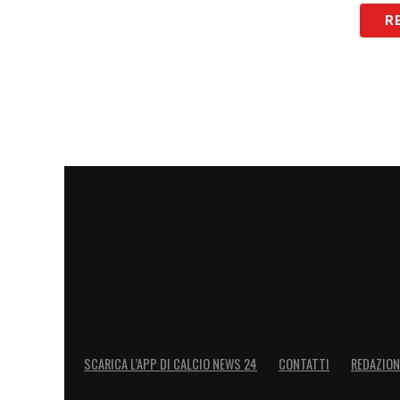
Club
, sfruttando le sei modifiche conces
R
luglio. Il Parma, però, non ha fretta e
valu
valore del proprio gioiello e del suo pot
SCARICA L’APP DI CALCIO NEWS 24
CONTATTI
REDAZION