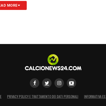
se dal regolamento FIFA tra il 27 giugno e il 3
EAD MORE
ta attentamente ogni proposta
, consapevole del
enziale sul
mercato
.
E
PRIVACY POLICY E TRATTAMENTO DEI DATI PERSONALI
INFORMATIVA ES