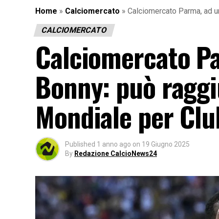
Home
»
Calciomercato
»
Calciomercato Parma, ad un
CALCIOMERCATO
Calciomercato Pa
Bonny: può raggiu
Mondiale per Clu
Published
1 anno ago
on
19 Giugno 2025
By
Redazione CalcioNews24