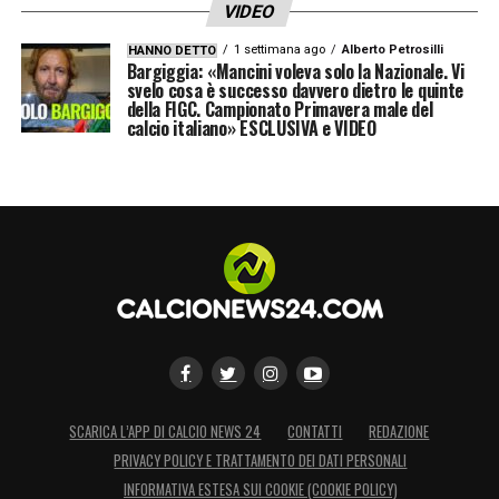
VIDEO
1 settimana ago
Alberto Petrosilli
HANNO DETTO
Bargiggia: «Mancini voleva solo la Nazionale. Vi
svelo cosa è successo davvero dietro le quinte
della FIGC. Campionato Primavera male del
calcio italiano» ESCLUSIVA e VIDEO
SCARICA L’APP DI CALCIO NEWS 24
CONTATTI
REDAZIONE
PRIVACY POLICY E TRATTAMENTO DEI DATI PERSONALI
INFORMATIVA ESTESA SUI COOKIE (COOKIE POLICY)