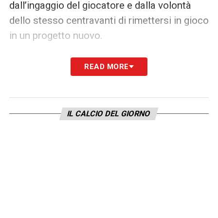
dall’ingaggio del giocatore e dalla volontà
dello stesso centravanti di rimettersi in gioco
in un progetto nuovo.
Il
Calciomercato Pisa
, dunque, potrebbe
READ MORE
accendersi improvvisamente attorno a un
nome di grande richiamo. Le prossime
settimane saranno decisive per capire se le
IL CALCIO DEL GIORNO
voci si trasformeranno in una trattativa
concreta o resteranno soltanto suggestioni
di mercato. Di certo, la pista Dzeko aggiunge
fascino e curiosità a una sessione che
promette movimenti importanti.
QUI:
TUTTE LE ULTIME NOTIZIE DI SERIE A