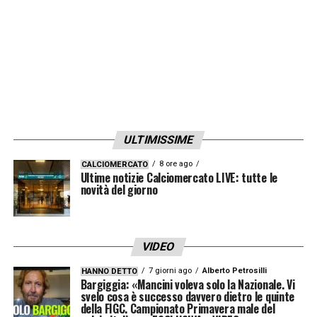
say we don’t love each other
TRADOTTO: Tu non mi ami o sono io a non
amarti? Qual è la risposta? Per tenerlo
segreto, diciamo che non ci amiamo
».
Parole che suonano come un
velato addio
, o
ULTIMISSIME
quanto meno una riflessione sul difficile
8 ore ago
CALCIOMERCATO
rapporto con il club attuale.
Ultime notizie Calciomercato LIVE: tutte le
novità del giorno
Il calciomercato dirà se per
Sadiq Umar
si
aprirà una nuova occasione in Turchia o
VIDEO
altrove. Intanto, il suo futuro alla Real
7 giorni ago
Alberto Petrosilli
HANNO DETTO
Sociedad appare sempre più lontano.
Bargiggia: «Mancini voleva solo la Nazionale. Vi
svelo cosa è successo davvero dietro le quinte
della FIGC. Campionato Primavera male del