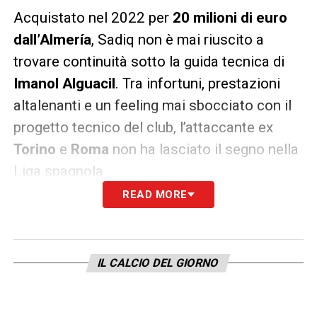
Acquistato nel 2022 per
20 milioni di euro
dall’Almería
, Sadiq non è mai riuscito a
trovare continuità sotto la guida tecnica di
Imanol Alguacil
. Tra infortuni, prestazioni
altalenanti e un feeling mai sbocciato con il
progetto tecnico del club, l’attaccante ex
Torino
e
Roma
non ha lasciato il segno nella
Liga spagnola.
READ MORE
Non migliora la situazione anche un
messaggio criptico su Instagram
pubblicato da Sadiq, che recita:
IL CALCIO DEL GIORNO
«You don’t love me or I don’t love you. What’s
the answer? To keep it best in secret then