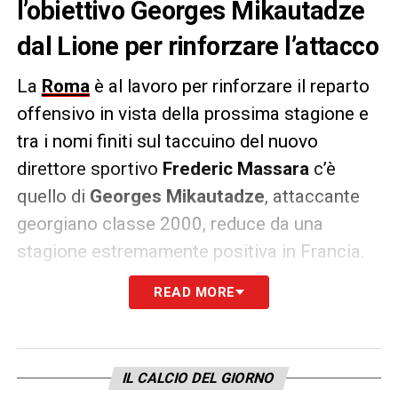
l’obiettivo Georges Mikautadze
dal Lione per rinforzare l’attacco
La
Roma
è al lavoro per rinforzare il reparto
offensivo in vista della prossima stagione e
tra i nomi finiti sul taccuino del nuovo
direttore sportivo
Frederic Massara
c’è
quello di
Georges Mikautadze
, attaccante
georgiano classe 2000, reduce da una
stagione estremamente positiva in Francia.
Protagonista con la maglia del
Lione
,
READ MORE
nonostante le difficoltà societarie che hanno
portato il club alla clamorosa retrocessione
in Ligue 2, Mikautadze si è messo in mostra
IL CALCIO DEL GIORNO
con numeri importanti: 17 gol e 11 assist in