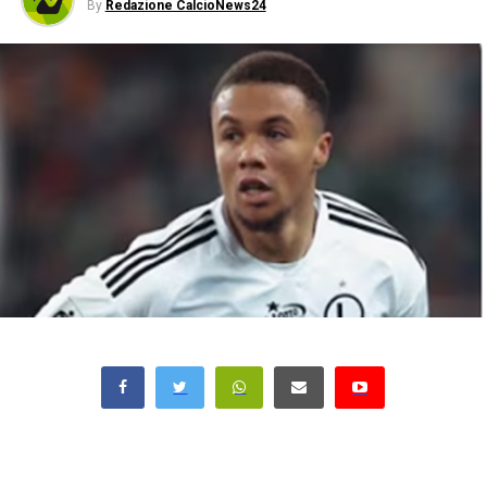
By
Redazione CalcioNews24