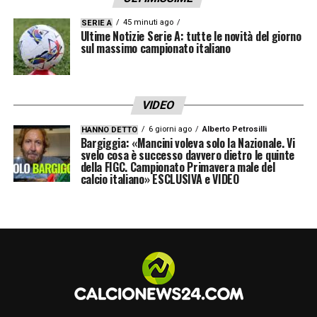
45 minuti ago
SERIE A
Ultime Notizie Serie A: tutte le novità del giorno
sul massimo campionato italiano
VIDEO
PROMO CHAMPIONS LEAGUE
6 giorni ago
Alberto Petrosilli
HANNO DETTO
Bargiggia: «Mancini voleva solo la Nazionale. Vi
Ogni
GOL
in Champions League è un colpo
svelo cosa è successo davvero dietro le quinte
della FIGC. Campionato Primavera male del
vincente. Fino a
70€
di bonus per te.
calcio italiano» ESCLUSIVA e VIDEO
Ricevi 1€ per ogni gol segnato da tutte le
squadre fino a un massimo di 70€
Verifica termini e condizioni
su
Lottomatica
e
Goldbet