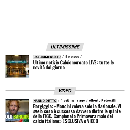
c’è un “deficiente”, così ho letto sul Corriere
della Sera, che ha organizzato un
campionato di calcio con i piedi
»
LA PLAYLIST DELLE NOSTRE TOP NEWS
ULTIMISSIME
5 ore ago
CALCIOMERCATO
Ultime notizie Calciomercato LIVE: tutte le
novità del giorno
VIDEO
1 settimana ago
Alberto Petrosilli
HANNO DETTO
Bargiggia: «Mancini voleva solo la Nazionale. Vi
svelo cosa è successo davvero dietro le quinte
della FIGC. Campionato Primavera male del
calcio italiano» ESCLUSIVA e VIDEO