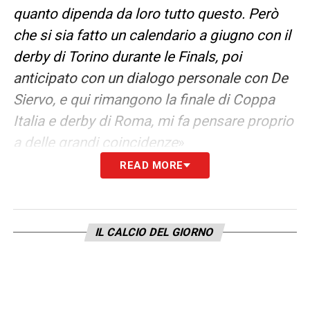
quanto dipenda da loro tutto questo. Però
che si sia fatto un calendario a giugno con il
derby di Torino durante le Finals, poi
anticipato con un dialogo personale con De
Siervo, e qui rimangono la finale di Coppa
Italia e derby di Roma, mi fa pensare proprio
a delle grandi coincidenze
»
READ MORE
ANCORA SUL DERBY
– «
Come diceva
Andreotti? A pensare male spesso si fa
peccato ma qualche volta non ci si sbaglia….
IL CALCIO DEL GIORNO
Secondo voi dobbiamo spostarci noi o il
calcio?
Chiedetelo all’opinione pubblica. Noi
ci siamo spostati per 25 anni
.
Non capisco
perché noi ci dovremmo spostare quando