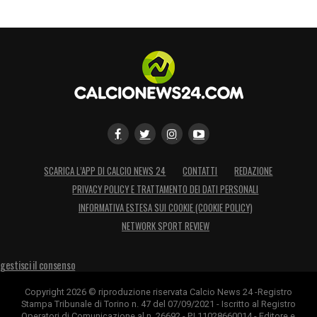
SCARICA L’APP DI CALCIO NEWS 24
CONTATTI
REDAZIONE
PRIVACY POLICY E TRATTAMENTO DEI DATI PERSONALI
INFORMATIVA ESTESA SUI COOKIE (COOKIE POLICY)
NETWORK SPORT REVIEW
gestisci il consenso
Copyright 2026 © riproduzione riservata Calcio News 24 -Registro
Stampa Tribunale di Torino n. 47 del 07/09/2021 - Iscritto al Registro
Operatori di Comunicazione al n. 26692 - P.I.11028660014 - Editore e