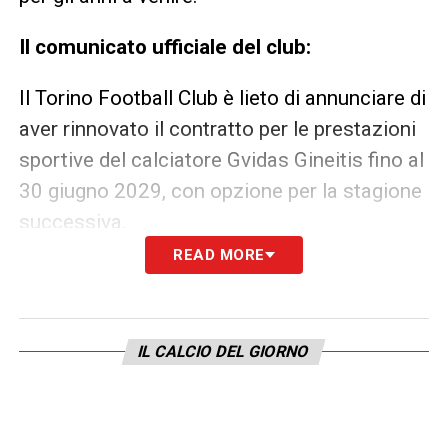
Il comunicato ufficiale del club:
Il Torino Football Club è lieto di annunciare di
aver rinnovato il contratto per le prestazioni
sportive del calciatore Gvidas Gineitis fino al
30 giugno 2029, con opzione per la stagione
successiva.
READ MORE
Gineitis è nato a Mažeikiai, in Lituania, il 15
aprile 2004. Il centrocampista è cresciuto
calcisticamente nelle giovanili della NFA
IL CALCIO DEL GIORNO
Kaunas, club con cui ha fatto il suo esordio
tra i professionisti nel 2018.
Successivamente ha vestito la maglia dell’FK