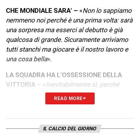
CHE MONDIALE SARA’ –
«
Non lo sappiamo
nemmeno noi perché è una prima volta: sarà
una sorpresa ma esserci al debutto è già
qualcosa di grande. Sicuramente arriviamo
tutti stanchi ma giocare è il nostro lavoro e
una cosa bella
».
LA SQUADRA HA L’OSSESSIONE DELLA
VITTORIA
– «
Inevitabilmente sì, perché
quando sei alla Juventus la percepisci in
READ MORE
ogni angolo della Continassa. Dobbiamo
avere l’ossessione di vincere, il sogno è
riuscirci anche al Mondiale. Sicuramente
IL CALCIO DEL GIORNO
superare il girone è un obiettivo, poi si