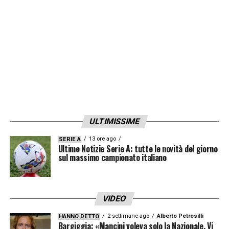
vedrà
».
L’INTERVISTA INTEGRALE A CAMBIASO
SU JUVENTUS NEWS 24
LA PLAYLIST DELLE NOSTRE TOP NEWS
ULTIMISSIME
13 ore ago
SERIE A
Ultime Notizie Serie A: tutte le novità del giorno
sul massimo campionato italiano
VIDEO
2 settimane ago
Alberto Petrosilli
HANNO DETTO
Bargiggia: «Mancini voleva solo la Nazionale. Vi