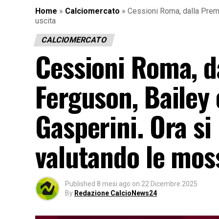
Home
»
Calciomercato
»
Cessioni Roma, dalla Premi
uscita
CALCIOMERCATO
Cessioni Roma, da
Ferguson, Bailey
Gasperini. Ora si
valutando le moss
Published
8 mesi ago
on
22 Dicembre 2025
By
Redazione CalcioNews24