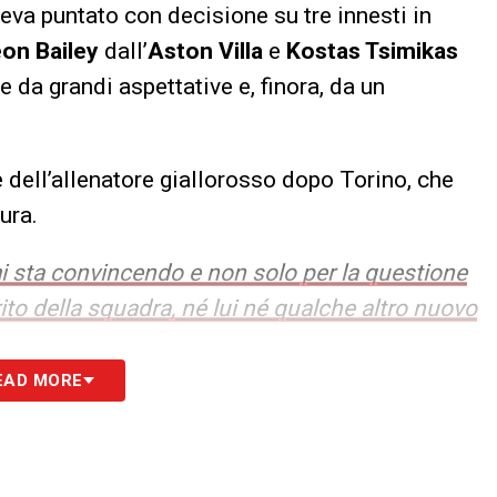
eva puntato con decisione su tre innesti in
on Bailey
dall’
Aston Villa
e
Kostas Tsimikas
 da grandi aspettative e, finora, da un
le dell’allenatore giallorosso dopo Torino, che
ura.
 sta convincendo e non solo per la questione
rito della squadra, né lui né qualche altro nuovo
EAD MORE
ale sul rapporto tra il tecnico e l’attaccante
on è passata inosservata nemmeno la distanza di