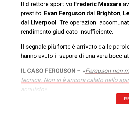
Il direttore sportivo
Frederic Massara
av
prestito:
Evan Ferguson
dal
Brighton
,
Le
dal
Liverpool
. Tre operazioni accomunate
rendimento giudicato insufficiente.
Il segnale più forte è arrivato dalle paro
hanno avuto il sapore di una vera bocciat
IL CASO FERGUSON
–
«
Ferguson non mi
tecnica. Non si è ancora calato nello spi
acquisto
».
R
Un giudizio che pesa come una pietra tomb
irlandese, già richiamato in passato. N
vedute con la dirigenza.