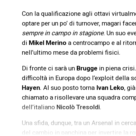
Con la qualificazione agli ottavi virtual
optare per un po’ di turnover, magari face
sempre in campo in stagione
. Un suo ev
di
Mikel Merino
a centrocampo e al rito
nell’ultimo mese da problemi fisici.
Di fronte ci sarà un
Brugge
in piena crisi
difficoltà in Europa dopo l’exploit dell
Hayen
. Al suo posto torna
Ivan Leko
, gi
chiamato a risollevare una squadra compl
dell’italiano
Nicolò Tresoldi
.
Una sfida, dunque, tra un Arsenal in cerc
del cambio in panchina per invertire la ro