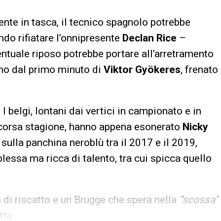
mente in tasca, il tecnico spagnolo potrebbe
ndo rifiatare l’onnipresente
Declan Rice
–
entuale riposo potrebbe portare all’arretramento
rno dal primo minuto di
Viktor Gyökeres
, frenato
. I belgi, lontani dai vertici in campionato e in
a scorsa stagione, hanno appena esonerato
Nicky
à sulla panchina neroblù tra il 2017 e il 2019,
essa ma ricca di talento, tra cui spicca quello
a di riscatto e un Brugge che spera nella
“scossa”
tta.