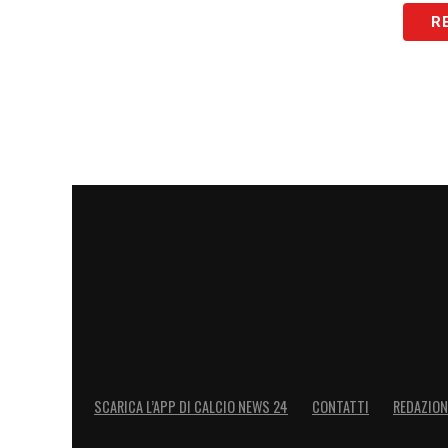
R
LA PLAYLIST DELLE NOSTRE TOP NEW
SCARICA L’APP DI CALCIO NEWS 24
CONTATTI
REDAZION