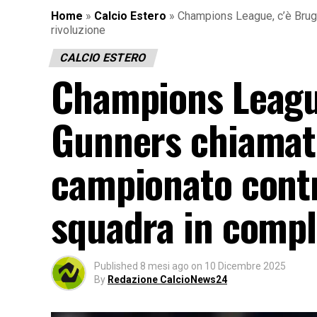
Home
»
Calcio Estero
»
Champions League, c’è Brugge
rivoluzione
CALCIO ESTERO
Champions League
Gunners chiamati 
campionato contr
squadra in compl
Published
8 mesi ago
on
10 Dicembre 2025
By
Redazione CalcioNews24