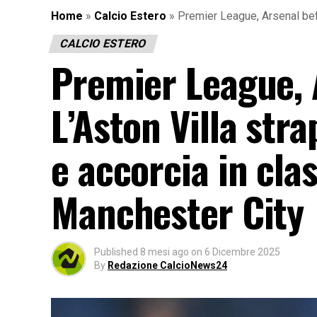
Home
»
Calcio Estero
»
Premier League, Arsenal beffa
CALCIO ESTERO
Premier League, A
L’Aston Villa str
e accorcia in clas
Manchester City
Published
8 mesi ago
on
6 Dicembre 2025
By
Redazione CalcioNews24