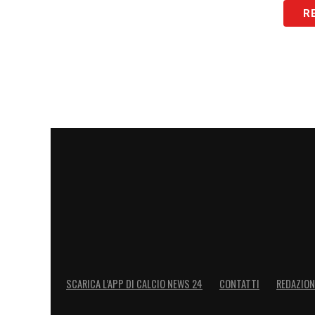
R
LA PLAYLIST DELLE NOSTRE TOP NEW
SCARICA L’APP DI CALCIO NEWS 24
CONTATTI
REDAZION