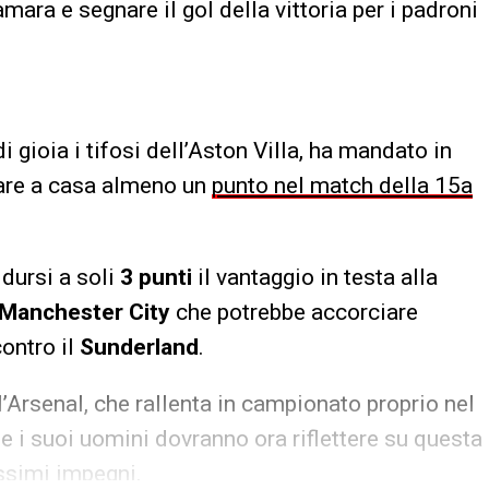
mara e segnare il gol della vittoria per i padroni
i gioia i tifosi dell’Aston Villa, ha mandato in
tare a casa almeno un
punto nel match della 15a
dursi a soli
3 punti
il vantaggio in testa alla
Manchester City
che potrebbe accorciare
ontro il
Sunderland
.
l’Arsenal, che rallenta in campionato proprio nel
e i suoi uomini dovranno ora riflettere su questa
ossimi impegni.