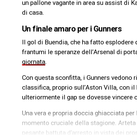
un pallone vagante in area su assist di Ka
di casa.
Un finale amaro per i Gunners
Il gol di Buendia, che ha fatto esplodere d
frantumi le speranze dell’Arsenal di por
giornata
.
Con questa sconfitta, i Gunners vedono ri
classifica, proprio sull’Aston Villa, con il
ulteriormente il gap se dovesse vincere c
Una vera e propria doccia ghiacciata per 
momento cruciale della stagione. Arteta 
pesante battuta d’arresto in vista dei pr