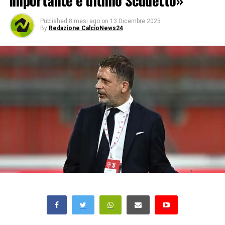
importante e ultimo Scudetto»
Published
8 mesi ago
on
13 Dicembre 2025
By
Redazione CalcioNews24