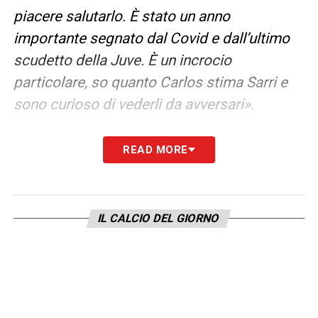
piacere salutarlo. È stato un anno
importante segnato dal Covid e dall’ultimo
scudetto della Juve. È un incrocio
particolare, so quanto Carlos stima Sarri e
sono curioso di vederli da avversari».
SARRI AD ALTI LIVELLI
–
«Che Sarri
READ MORE
continuasse ad allenare ad alti livelli sì, me lo
sarei aspettato».
IL CALCIO DEL GIORNO
LA PLAYLIST DELLE NOSTRE TOP NEWS