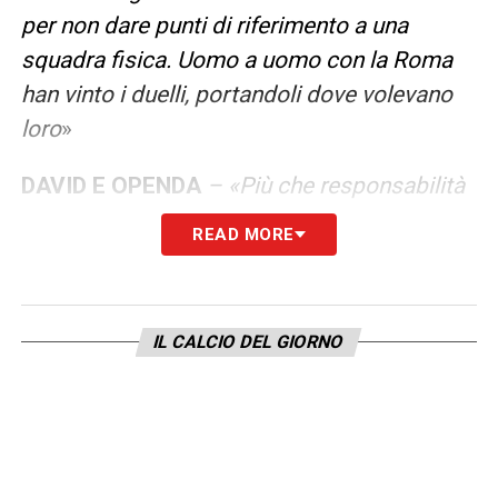
per non dare punti di riferimento a una
squadra fisica. Uomo a uomo con la Roma
han vinto i duelli, portandoli dove volevano
loro
»
DAVID E OPENDA
– «Più che responsabilità
ho visto più convinzione anche da parte loro.
READ MORE
Per loro sarà un’occasione: quando ci sono
infortuni è una brutta notizia per la società
ma è buona per chi è stato sacrificato in
IL CALCIO DEL GIORNO
quel momento. Senza la pressione di aver
dietro uno come Dusan. Siamo curiosi di
scoprirli anche noi».
LA PLAYLIST DELLE NOSTRE TOP NEWS