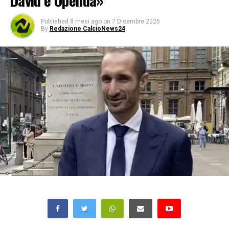
David e Openda»
Published
8 mesi ago
on
7 Dicembre 2025
By
Redazione CalcioNews24