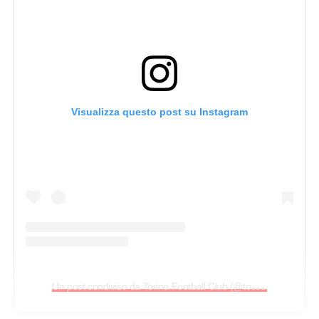
Visualizza questo post su Instagram
U
n post condiviso da Torino Football Club (@torinofc1906)