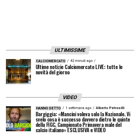
due dopo altri diciassette minuti: non ho
perso tempo!
».
Brasile Ancelotti, critiche su
formazione e scelte
ULTIMISSIME
42 minuti ago
CALCIOMERCATO
Ultime notizie Calciomercato LIVE: tutte le
novità del giorno
VIDEO
1 settimana ago
Alberto Petrosilli
HANNO DETTO
Bargiggia: «Mancini voleva solo la Nazionale. Vi
svelo cosa è successo davvero dietro le quinte
della FIGC. Campionato Primavera male del
calcio italiano» ESCLUSIVA e VIDEO
Brasile Ancelotti, critiche su formazione e scelte –