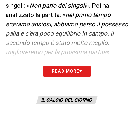
singoli: «
Non parlo dei singoli
». Poi ha
analizzato la partita: «
nel primo tempo
eravamo ansiosi, abbiamo perso il possesso
palla e c’era poco equilibrio in campo. Il
secondo tempo è stato molto meglio;
miglioreremo per la prossima partita
».
Ultime notizie Calcio Estero: tutte le novità
READ MORE
del giorno provenienti da tutto il mondo
Il ct è apparso però infastidito, soprattutto
IL CALCIO DEL GIORNO
quando gli è stato contestato il timing delle
sostituzioni: «
Scusa, non so se ho capito
bene la domanda: avrei ritardatole
sostituzioni? Due a inizio secondo tempo e