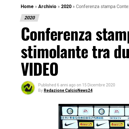
Home
»
Archivio
»
2020
»
Conferenza stampa Conte:
2020
Conferenza stamp
stimolante tra d
VIDEO
Published
6 anni ago
on
15 Dicembre 2020
By
Redazione CalcioNews24