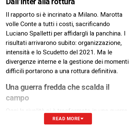
Dall’Inter alla rottura
Il rapporto si è incrinato a Milano. Marotta
volle Conte a tutti i costi, sacrificando
Luciano Spalletti per affidargli la panchina. I
risultati arrivarono subito: organizzazione,
intensità e lo Scudetto del 2021. Ma le
divergenze interne e la gestione dei momenti
difficili portarono a una rottura definitiva.
Una guerra fredda che scalda il
campo
Oggi la rivalità si è trasformata in una guerra
READ MORE
fredda fatta di battute pungenti e sottintesi
velenosi. Dopo il 3-1 del Napoli, resta il