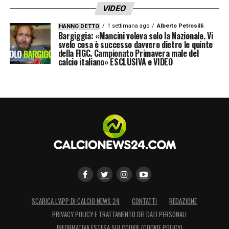
giorno
VIDEO
1 settimana ago
Alberto Petrosilli
HANNO DETTO
Bargiggia: «Mancini voleva solo la Nazionale. Vi
LA PLAYLIST DELLE NOSTRE TOP NEWS
svelo cosa è successo davvero dietro le quinte
della FIGC. Campionato Primavera male del
calcio italiano» ESCLUSIVA e VIDEO
SCARICA L’APP DI CALCIO NEWS 24
CONTATTI
REDAZIONE
PRIVACY POLICY E TRATTAMENTO DEI DATI PERSONALI
INFORMATIVA ESTESA SUI COOKIE (COOKIE POLICY)