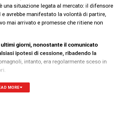
’è una situazione legata al mercato: il difensore
d e avrebbe manifestato la volontà di partire,
vo mai arrivato e promesse che ritiene non
i ultimi giorni, nonostante il comunicato
lsiasi ipotesi di cessione, ribadendo la
omagnoli, intanto, era regolarmente sceso in
ri.
l Genoa conferma però che la situazione resta
EAD MORE
 tutte le novità del giorno sul massimo