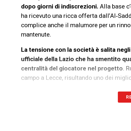
dopo giorni di indiscrezioni.
Alla base c
ha ricevuto una ricca offerta dall’Al‑Sad
complice anche il malumore per un rinno
mantenute.
La tensione con la società è salita negl
ufficiale della Lazio che ha smentito qua
centralità del giocatore nel progetto
. R
campo a Lecce, risultando uno dei miglio
La sua esclusione per la sfida contro i
R
delicata e ancora tutta da decifrare.
LEGGI ANCHE –
Ultime Notizie Serie A:
campionato italiano