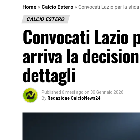
Home
»
Calcio Estero
»
Convocati Lazio per la sfida 
CALCIO ESTERO
Convocati Lazio p
arriva la decisio
dettagli
Published
6 mesi ago
on
30 Gennaio 2026
By
Redazione CalcioNews24