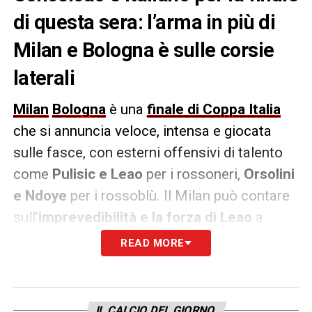
di questa sera: l’arma in più di
Milan e Bologna è sulle corsie
laterali
Milan
Bologna
è una
finale di Coppa Italia
che si annuncia veloce, intensa e giocata
sulle fasce, con esterni offensivi di talento
come
Pulisic e Leao
per i rossoneri,
Orsolini
e Ndoye
per i rossoblù. Il Milan può contare
sull’
imprevedibilità e la forza di Leao
a
sinistra e sulla
precisione e versatilità di
READ MORE
Pulisic
a destra, entrambi fondamentali sia in
termini di assist che di gol (17 reti per
l’americano, 12 per il portoghese). Tuttavia, il
IL CALCIO DEL GIORNO