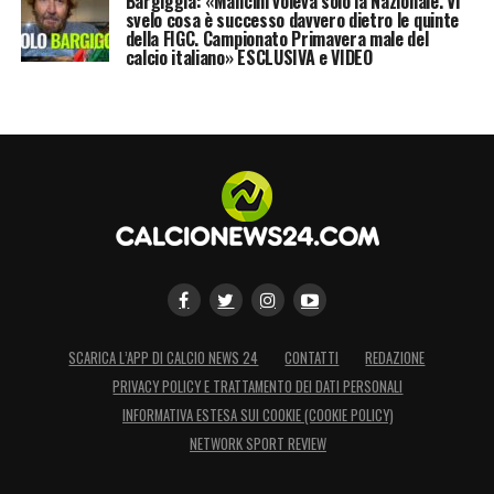
Bargiggia: «Mancini voleva solo la Nazionale. Vi
LA PLAYLIST DELLE NOSTRE TOP NEWS
svelo cosa è successo davvero dietro le quinte
della FIGC. Campionato Primavera male del
calcio italiano» ESCLUSIVA e VIDEO
SCARICA L’APP DI CALCIO NEWS 24
CONTATTI
REDAZIONE
PRIVACY POLICY E TRATTAMENTO DEI DATI PERSONALI
INFORMATIVA ESTESA SUI COOKIE (COOKIE POLICY)
NETWORK SPORT REVIEW