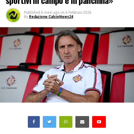
sportivi in campo e in panchina»
Published
6 mesi ago
on
6 Febbraio 2026
By
Redazione CalcioNews24