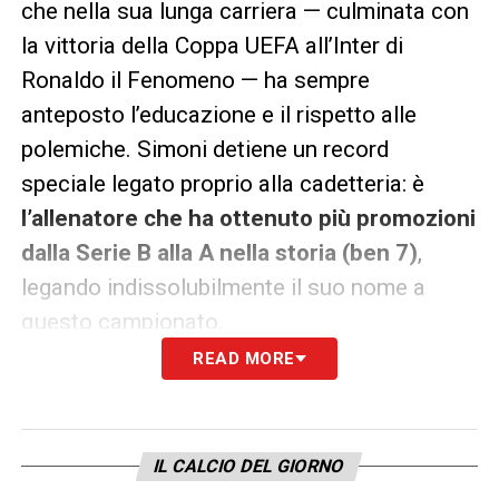
che nella sua lunga carriera — culminata con
la vittoria della Coppa UEFA all’Inter di
Ronaldo il Fenomeno — ha sempre
anteposto l’educazione e il rispetto alle
polemiche. Simoni detiene un record
speciale legato proprio alla cadetteria: è
l’allenatore che ha ottenuto più promozioni
dalla Serie B alla A nella storia (ben 7)
,
legando indissolubilmente il suo nome a
questo campionato.
READ MORE
Le parole del Presidente Bedin
Alla cerimonia di martedì sarà presente
anche
Paolo Bedin
, Presidente della Lega
IL CALCIO DEL GIORNO
Serie B, che ha voluto sottolineare