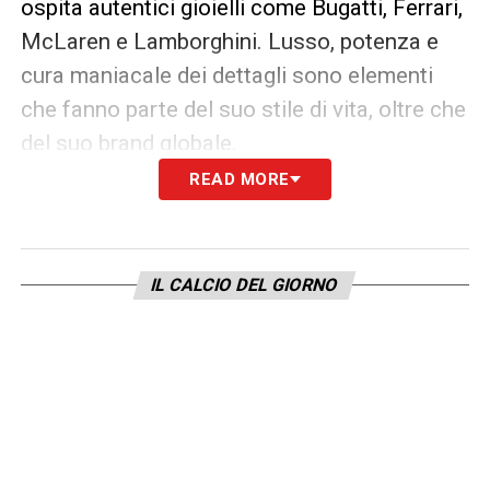
ospita autentici gioielli come Bugatti, Ferrari,
McLaren e Lamborghini. Lusso, potenza e
cura maniacale dei dettagli sono elementi
che fanno parte del suo stile di vita, oltre che
del suo brand globale.
READ MORE
Debutto nel 2026: attesa alle stelle
Per
Cristiano Ronaldo
si tratta dell’esordio
assoluto sul grande schermo hollywoodiano.
IL CALCIO DEL GIORNO
Il film in questione sarà l’undicesimo capitolo
della saga, considerato da molti come l’atto
finale o la seconda parte del gran finale
avviato con
Fast X
. L’uscita nelle sale è
prevista per il 2026, una data già cerchiata in
rosso dai fan.