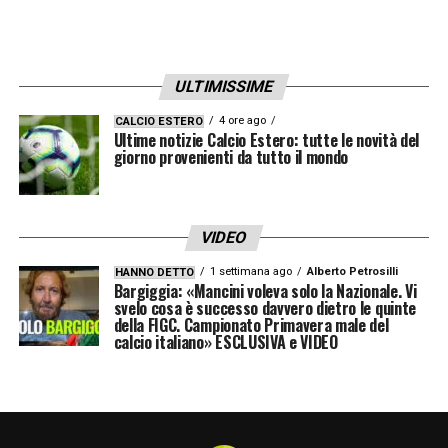
L’ingresso di Cristiano Ronaldo nel cast
proietta il film in una nuova dimensione
ULTIMISSIME
mediatica, unendo il pubblico del cinema a
4 ore ago
CALCIO ESTERO
quello dello sport in un mix esplosivo. Dopo
Ultime notizie Calcio Estero: tutte le novità del
giorno provenienti da tutto il mondo
aver dominato i campi da calcio di tutto il
mondo, CR7 è pronto a lasciare il segno
anche sul set. Resta solo da scoprire se lo
VIDEO
vedremo al volante di un bolide o
1 settimana ago
Alberto Petrosilli
HANNO DETTO
Bargiggia: «Mancini voleva solo la Nazionale. Vi
protagonista di spettacolari scene d’azione.
svelo cosa è successo davvero dietro le quinte
della FIGC. Campionato Primavera male del
In ogni caso, lo spettacolo è assicurato.
calcio italiano» ESCLUSIVA e VIDEO
LA PLAYLIST DELLE NOSTRE TOP NEWS