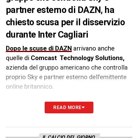
partner esterno di DAZN, ha
chiesto scusa per il disservizio
durante Inter Cagliari
Dopo le scuse di DAZN
arrivano anche
quelle di
Comcast Technology Solutions,
azienda del gruppo americano che controlla
proprio Sky e partner esterno dell’emittente
online britannico.
«Eravamo in stretto contatto con loro
READ MORE
mentre risolvevamo il problema e ci
scusiamo per tutti coloro che sono stati
interessati»
ha sottolineato Comcast in una
IL CALCIO DEL GIORNO