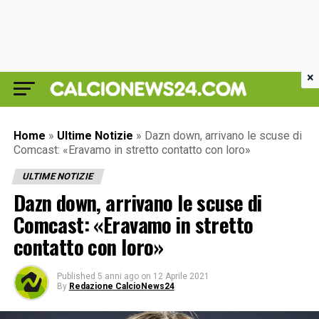
×
Home
»
Ultime Notizie
»
Dazn down, arrivano le scuse di
Comcast: «Eravamo in stretto contatto con loro»
ULTIME NOTIZIE
Dazn down, arrivano le scuse di
Comcast: «Eravamo in stretto
contatto con loro»
Published
5 anni ago
on
12 Aprile 2021
By
Redazione CalcioNews24