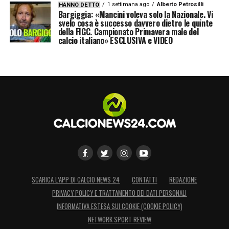
1 settimana ago
Alberto Petrosilli
HANNO DETTO
Bargiggia: «Mancini voleva solo la Nazionale. Vi
svelo cosa è successo davvero dietro le quinte
della FIGC. Campionato Primavera male del
calcio italiano» ESCLUSIVA e VIDEO
SCARICA L’APP DI CALCIO NEWS 24
CONTATTI
REDAZIONE
PRIVACY POLICY E TRATTAMENTO DEI DATI PERSONALI
INFORMATIVA ESTESA SUI COOKIE (COOKIE POLICY)
NETWORK SPORT REVIEW