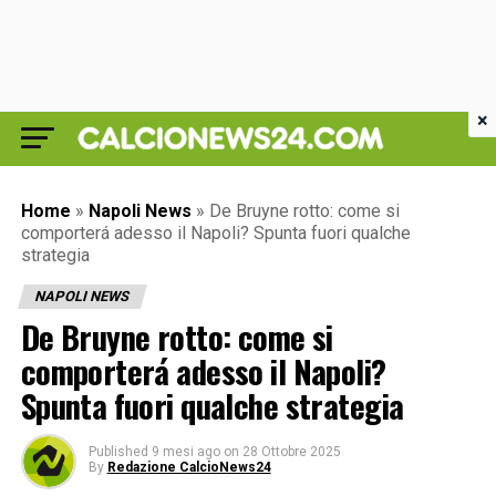
×
Home
»
Napoli News
»
De Bruyne rotto: come si
comporterá adesso il Napoli? Spunta fuori qualche
strategia
NAPOLI NEWS
De Bruyne rotto: come si
comporterá adesso il Napoli?
Spunta fuori qualche strategia
Published
9 mesi ago
on
28 Ottobre 2025
By
Redazione CalcioNews24