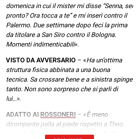
domenica in cui il mister mi disse “Senna, sei
pronto? Ora tocca a te” e mi inserì contro il
Palermo. Due settimane dopo feci la prima
da titolare a San Siro contro il Bologna.
Momenti indimenticabili
».
VISTO DA AVVERSARIO
– «
Ha un’ottima
struttura fisica abbinata a una buona
tecnica. Sa crossare bene e a sinistra spinge
tanto. Non sono sorpreso che si parli di
lui…
».
ADATTO AI
ROSSONERI
– «
È meno
dirompente palla al piede rispetto a Theo,
ma più diligente in fase difensiva. De Cuyper