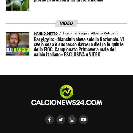
nuova avventura. Adesso sto bene
fisicamente e l’infortunio è ormai alle spalle.
Voglio tornare protagonista e le confesso
VIDEO
una cosa…
».
1 settimana ago
Alberto Petrosilli
HANNO DETTO
Bargiggia: «Mancini voleva solo la Nazionale. Vi
svelo cosa è successo davvero dietro le quinte
SOGNO ITALIANO
– «
Mi piacerebbe tornare
della FIGC. Campionato Primavera male del
calcio italiano» ESCLUSIVA e VIDEO
in Italia. Da voi sono cresciuto e ho vissuto
alcuni dei momenti più belli della mia
carriera. Non ne faccio una questione di
categoria tra A e B, purché ci sia un bel
progetto
».
LA PLAYLIST DELLE NOSTRE TOP NEWS