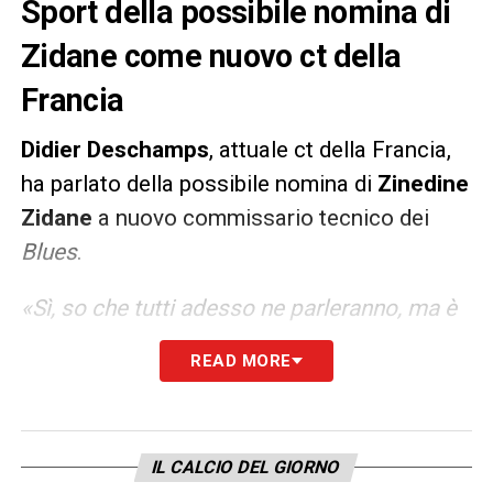
Sport della possibile nomina di
Zidane come nuovo ct della
Francia
Didier Deschamps
, attuale ct della Francia,
ha parlato della possibile nomina di
Zinedine
Zidane
a nuovo commissario tecnico dei
Blues
.
«Sì, so che tutti adesso ne parleranno, ma è
la verità. Dal momento in cui lui ha deciso di
READ MORE
fare l’allenatore, e da quando è diventato
allenatore di un club, esiste questa
possibilità. Lui come gli altri ex calciatori
IL CALCIO DEL GIORNO
che ora allenano. Di lui, forse, si parla di più