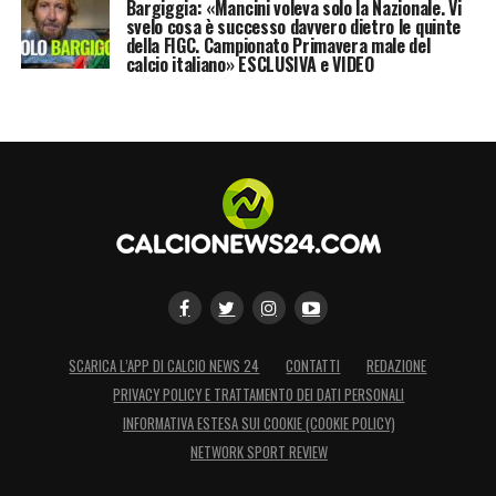
Bargiggia: «Mancini voleva solo la Nazionale. Vi
svelo cosa è successo davvero dietro le quinte
della FIGC. Campionato Primavera male del
calcio italiano» ESCLUSIVA e VIDEO
SCARICA L’APP DI CALCIO NEWS 24
CONTATTI
REDAZIONE
PRIVACY POLICY E TRATTAMENTO DEI DATI PERSONALI
INFORMATIVA ESTESA SUI COOKIE (COOKIE POLICY)
NETWORK SPORT REVIEW