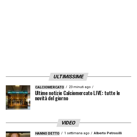
perché Zizou è Zizou. Se ci siamo parlati di
recente? Scambiamo qualche messaggio, è
noto. Se guiderò la Nazionale verso il
mondiale del 2022? Per ora penso agli
Europei, ma non ci penso. Non mi pongo ora
questa domanda ma tutto è possibile»
LA PLAYLIST DELLE NOSTRE TOP NEWS
ULTIMISSIME
23 minuti ago
CALCIOMERCATO
Ultime notizie Calciomercato LIVE: tutte le
novità del giorno
VIDEO
1 settimana ago
Alberto Petrosilli
HANNO DETTO