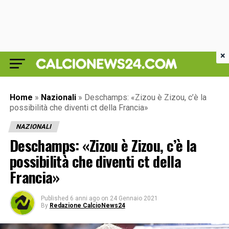
×
Home
»
Nazionali
»
Deschamps: «Zizou è Zizou, c’è la
possibilità che diventi ct della Francia»
NAZIONALI
Deschamps: «Zizou è Zizou, c’è la
possibilità che diventi ct della
Francia»
Published
6 anni ago
on
24 Gennaio 2021
By
Redazione CalcioNews24