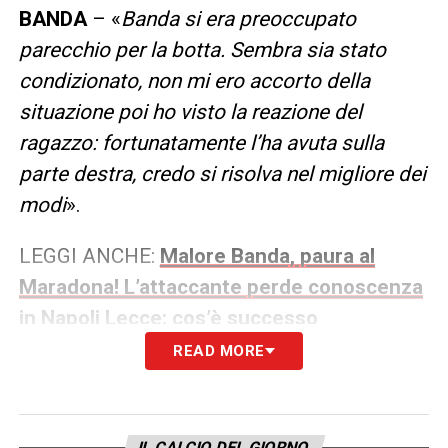
BANDA
– «
Banda si era preoccupato
parecchio per la botta. Sembra sia stato
condizionato, non mi ero accorto della
situazione poi ho visto la reazione del
ragazzo: fortunatamente l’ha avuta sulla
parte destra, credo si risolva nel migliore dei
modi
».
LEGGI ANCHE:
Malore Banda, paura al
Maradona! L’attaccante perde conoscenza
in Napoli Lecce: cos’è successo
READ MORE
SUL MATCH
– «
La bravura del Napoli non la
scopriamo oggi: c’era Sant’Elmas e tanto
altro: noi abbiamo fatto un gran primo
IL CALCIO DEL GIORNO