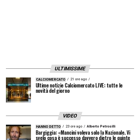
stipendio al ribasso per l’ex Real Madrid. La
preferenza del calciatore sarebbe quella
di restare all’ombra della Tour Eiffel, ma col
prolungamento in stand-by potrebbe iniziare
a guardarsi intorno…
LA PLAYLIST DELLE NOSTRE TOP NEWS
ULTIMISSIME
21 ore ago
CALCIOMERCATO
Ultime notizie Calciomercato LIVE: tutte le
novità del giorno
VIDEO
23 ore ago
Alberto Petrosilli
HANNO DETTO
Bargiggia: «Mancini voleva solo la Nazionale. Vi
svelo cosa è successo davvero dietro le quinte