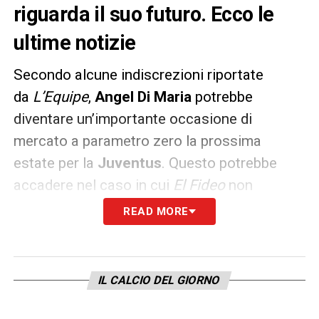
riguarda il suo futuro. Ecco le
ultime notizie
Secondo alcune indiscrezioni riportate
da
L’Equipe
,
Angel Di Maria
potrebbe
diventare un’importante occasione di
mercato a parametro zero la prossima
estate per la
Juventus
. Questo potrebbe
accadere nel caso in cui
El Fideo
non
dovesse
rinnovare
il suo contratto, in
READ MORE
scadenza nel 2021.
La trattativa, al momento, è in
fase di stallo
,
IL CALCIO DEL GIORNO
con il direttore sportivo del PSG Leonardo
che avrebbe proposto un’offerta con