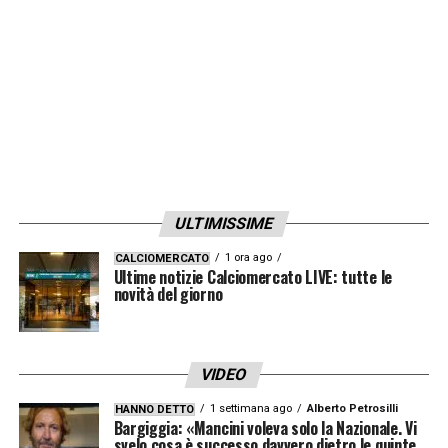
ULTIMISSIME
1 ora ago
CALCIOMERCATO
Ultime notizie Calciomercato LIVE: tutte le
novità del giorno
VIDEO
1 settimana ago
Alberto Petrosilli
HANNO DETTO
Bargiggia: «Mancini voleva solo la Nazionale. Vi
svelo cosa è successo davvero dietro le quinte