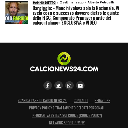
2 settimane ago
Alberto Petrosilli
HANNO DETTO
Bargiggia: «Mancini voleva solo la Nazionale. Vi
svelo cosa è successo davvero dietro le quinte
della FIGC. Campionato Primavera male del
calcio italiano» ESCLUSIVA e VIDEO
SCARICA L’APP DI CALCIO NEWS 24
CONTATTI
REDAZIONE
PRIVACY POLICY E TRATTAMENTO DEI DATI PERSONALI
INFORMATIVA ESTESA SUI COOKIE (COOKIE POLICY)
NETWORK SPORT REVIEW