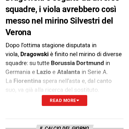
squadre, i viola avrebbero così
messo nel mirino Silvestri del
Verona
Dopo l’ottima stagione disputata in
viola,
Dragowski
è finito nel mirino di diverse
squadre: su tutte
Borussia Dortmund
in
Germania e
Lazio
e
Atalanta
in Serie A.
La
Fiorentina
spera nell’asta e, dal canto
suo, va già alla ricerca del sostituto.
READ MORE
Piace
Cragno
,
Gattuso
guarda al suo ex ai
tempi del
Napoli
David
Ospina
, ma il nuovo
portiere viola potrebbe arrivare dal
Verona
.
IL CALCIO DEL GIORNO