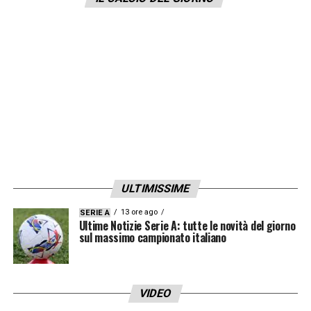
Come da La Nazione, infatti, la società
toscana avrebbe messo nel
mirino
Silvestri
con la trattativa che si
potrebbe chiudere in tempi brevissimi.
LA PLAYLIST DELLE NOSTRE TOP NEWS
ULTIMISSIME
13 ore ago
SERIE A
Ultime Notizie Serie A: tutte le novità del giorno
sul massimo campionato italiano
VIDEO