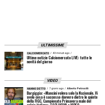
obiettivo concreto: vedere il giocatore
protagonista nella Premier League,
riducendo il rischio di un suo ritorno
anticipato a Torino e garantendo un ritorno
economico vitale per le casse del club.
ULTIMISSIME
In conclusione, la partita tra Nottingham
Forest e Fulham ha confermato come
43 minuti ago
CALCIOMERCATO
Ultime notizie Calciomercato LIVE: tutte le
Douglas Luiz
novità del giorno
rimanga al centro di
prospettive opposte: per i tifosi della
squadra inglese una fonte di delusione, per la
VIDEO
Juventus uno strumento di mercato
7 giorni ago
Alberto Petrosilli
HANNO DETTO
prezioso. La gestione del brasiliano
Bargiggia: «Mancini voleva solo la Nazionale. Vi
svelo cosa è successo davvero dietro le quinte
rappresenta un equilibrio tra campo e
della FIGC. Campionato Primavera male del
calcio italiano» ESCLUSIVA e VIDEO