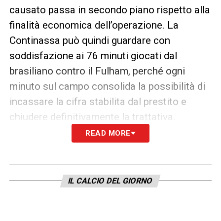
causato passa in secondo piano rispetto alla
finalità economica dell’operazione. La
Continassa può quindi guardare con
soddisfazione ai 76 minuti giocati dal
brasiliano contro il Fulham, perché ogni
minuto sul campo consolida la possibilità di
incassare la cifra stabilita dal prestito e
chiudere definitivamente la trattativa.
READ MORE
La gestione di Douglas Luiz Nottingham è un
chiaro esempio di come il calciomercato
moderno combini valutazioni tecniche e
IL CALCIO DEL GIORNO
strategie economiche. Nonostante la
prestazione negativa dal punto di vista
sportivo, la Juventus ha raggiunto un