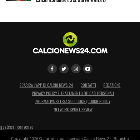
bilancio, dove l’importante non è solo la
prestazione tecnica, ma soprattutto la
continuità in campo e l’attivazione delle
clausole contrattuali che porteranno
beneficio economico ai bianconeri.
LA PLAYLIST DELLE NOSTRE TOP NEWS
SCARICA L’APP DI CALCIO NEWS 24
CONTATTI
REDAZIONE
PRIVACY POLICY E TRATTAMENTO DEI DATI PERSONALI
INFORMATIVA ESTESA SUI COOKIE (COOKIE POLICY)
NETWORK SPORT REVIEW
gestisci il consenso
Copyright 2026 © riproduzione riservata Calcio News 24 -Registro