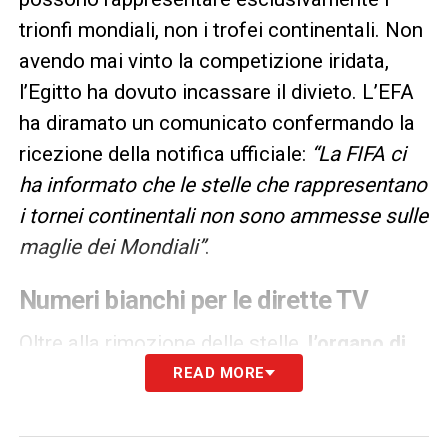
trionfi mondiali, non i trofei continentali. Non
avendo mai vinto la competizione iridata,
l’Egitto ha dovuto incassare il divieto. L’EFA
ha diramato un comunicato confermando la
ricezione della notifica ufficiale:
“La FIFA ci
ha informato che le stelle che rappresentano
i tornei continentali non sono ammesse sulle
maglie dei Mondiali”
.
Numeri bianchi per le dirette TV
Oltre alla rimozione delle stelle,
l’organo di
governo mondiale ha imposto di
READ MORE
modificare il colore della numerazione
. Lo
storico colore oro, da anni parte integrante