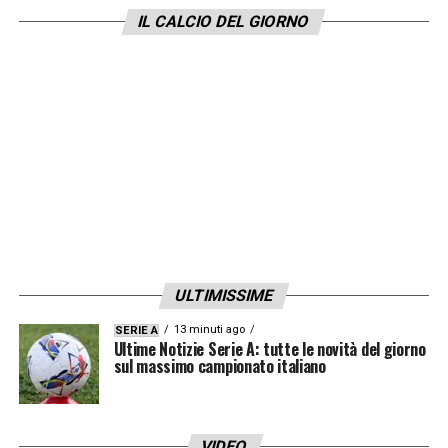
del design egiziano, è stato bocciato poiché,
IL CALCIO DEL GIORNO
secondo i vertici del torneo, non garantirebbe
un contrasto sufficiente per gli ufficiali di
gara e per le trasmissioni televisive.
I giocatori dovranno quindi indossare numeri
bianchi per migliorare la visibilità in campo.
La Federazione ha tuttavia chiarito che
questa specifica richiesta era già nota
e
pianificata da tempo:
“Non è una sorpresa ed
ULTIMISSIME
ne eravamo già a conoscenza prima del
13 minuti ago
SERIE A
torneo”
.
Ultime Notizie Serie A: tutte le novità del giorno
sul massimo campionato italiano
La linea dura: il caso Haiti
Mentre l’Egitto, inserito nel Gruppo G con
VIDEO