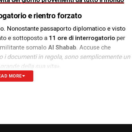
ovità del giorno provenienti da tutto il mondo
ogatorio e rientro forzato
rso. Nonostante passaporto diplomatico e visto
mato e sottoposto a
11 ore di interrogatorio
per
 militante somalo
Al Shabab
. Accuse che
 i documenti in regola, sono semplicemente un
 grande della sua vita».
EAD MORE
 imbarcato su un volo diretto a Mogadiscio, con
 scalo a Istanbul. Non arbitrerà alcuna gara
erazione gli garantirà comunque lo stipendio
coppa UEFA