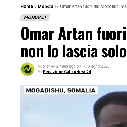
Home
»
Mondiali
»
Omar Artan fuori dal Mondiale, ma 
MONDIALI
Omar Artan fuori 
non lo lascia sol
Published
2 mesi ago
on
14 Giugno 2026
By
Redazione CalcioNews24