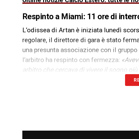
Ultime notizie Calcio Estero: tutte le n
Respinto a Miami: 11 ore di interr
L’odissea di Artan è iniziata lunedì sco
regolare, il direttore di gara è stato fer
una presunta associazione con il gruppo
l’arbitro ha respinto con fermezza:
«Avevo
arbitro che cercava di vivere il sogno più
R
Dopo il colloquio forzato, Artan è stato
assistenza dei funzionari FIFA durante lo
della rassegna nordamericana, ma la Fed
previsto.
Nuove chance: dirigerà la Super