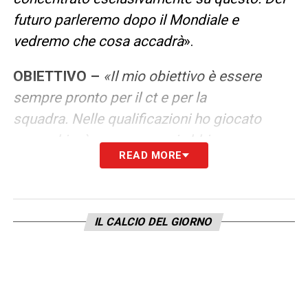
futuro parleremo dopo il Mondiale e
vedremo che cosa accadrà
».
OBIETTIVO –
«
Il mio obiettivo è essere
sempre pronto per il ct e per la
squadra. Nelle qualificazioni ho giocato
parecchio, è vero, ma oggi abbiamo un
READ MORE
gruppo pieno di grandi calciatori. Ci saranno
molte partite e spero naturalmente di
giocare il più possibile, ma la priorità è
IL CALCIO DEL GIORNO
essere utile
»
LA PLAYLIST DELLE NOSTRE TOP NEWS