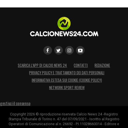
SCARICA L’APP DI CALCIO NEWS 24
CONTATTI
REDAZIONE
PRIVACY POLICY E TRATTAMENTO DEI DATI PERSONALI
INFORMATIVA ESTESA SUI COOKIE (COOKIE POLICY)
NETWORK SPORT REVIEW
gestisci il consenso
Copyright 2026 © riproduzione riservata Calcio News 24 -Registro
Stampa Tribunale di Torino n. 47 del 07/09/2021 - Iscritto al Registro
Operatori di Comunicazione al n. 26692 - P.I.11028660014 - Editore e