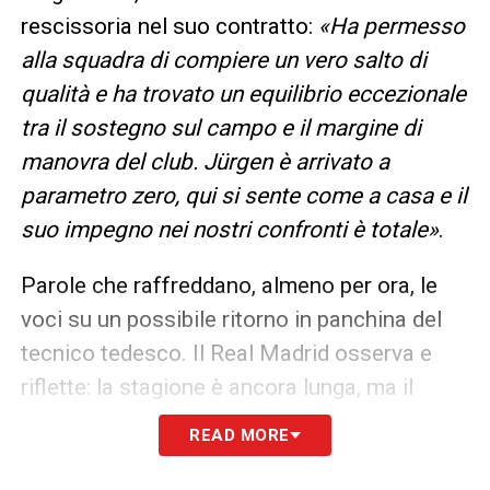
rescissoria nel suo contratto:
«Ha permesso
alla squadra di compiere un vero salto di
qualità e ha trovato un equilibrio eccezionale
tra il sostegno sul campo e il margine di
manovra del club. Jürgen è arrivato a
parametro zero, qui si sente come a casa e il
suo impegno nei nostri confronti è totale»
.
Parole che raffreddano, almeno per ora, le
voci su un possibile ritorno in panchina del
tecnico tedesco. Il Real Madrid osserva e
riflette: la stagione è ancora lunga, ma il
progetto Xabi Alonso è già chiamato a
READ MORE
dimostrare solidità anche nella gestione dei
grandi equilibri interni.