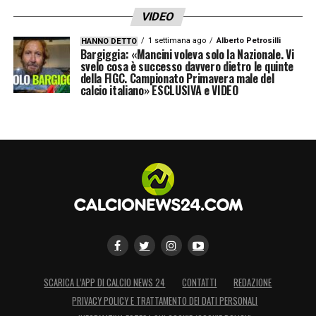
VIDEO
1 settimana ago
Alberto Petrosilli
HANNO DETTO
Bargiggia: «Mancini voleva solo la Nazionale. Vi
svelo cosa è successo davvero dietro le quinte
della FIGC. Campionato Primavera male del
calcio italiano» ESCLUSIVA e VIDEO
SCARICA L’APP DI CALCIO NEWS 24
CONTATTI
REDAZIONE
PRIVACY POLICY E TRATTAMENTO DEI DATI PERSONALI