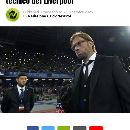
tecnico del Liverpool
Published
8 mesi ago
on
25 Dicembre 2025
By
Redazione CalcioNews24